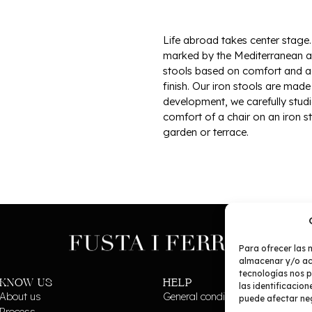
Life abroad takes center stage.
marked by the Mediterranean and
stools based on comfort and ae
finish. Our iron stools are made e
development, we carefully studi
comfort of a chair on an iron s
garden or terrace.
Para ofrecer las 
almacenar y/o acc
tecnologías nos 
KNOW US
HELP
las identificacion
About us
General conditions
puede afectar neg
Process