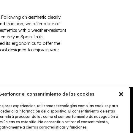
 Following an aesthetic clearly
 tradition, we offer a line of
sthetics with a weather-resistant
ntirely in Spain. In its
ed its ergonomics to offer the
tool designed to enjoy in your
Gestionar el consentimiento de las cookies
mejores experiencias, utilizamos tecnologías como las cookies para
eder a la información del dispositivo. El consentimiento de estas
permitirá procesar datos como el comportamiento de navegación o
CONTACT
es únicas en este sitio. No consentir o retirar el consentimiento,
649 76 03 21
ativamente a ciertas características y funciones.
info@fustaiferro.com