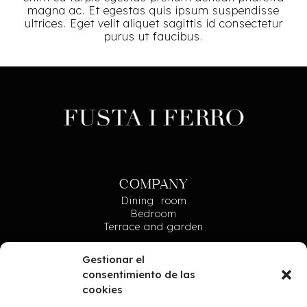
magna ac. Et egestas quis ipsum suspendisse
ultrices. Eget velit aliquet sagittis id consectetur
purus ut faucibus.
COMPANY
Dining room
Bedroom
Terrace and garden
KNOW US
Gestionar el
About us
consentimiento de las
Process
cookies
Projects