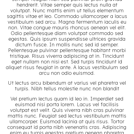
hendrerit. Vitae semper quis lectus nulla at
volutpat. Nunc mattis enim ut tellus elementum
sagittis vitae et leo. Commodo ullamcorper a lacus
vestibulum sed arcu. Magna fermentum iaculis eu
non. Vitae congue mauris rhoncus aenean vel elit.
Odio pellentesque diam volutpat commodo sed
egestas. Quis ipsum suspendisse ultrices gravida
dictum fusce. In mollis nunc sed id semper.
Pellentesque pulvinar pellentesque habitant morbi
tristique. Risus viverra adipiscing at in. Tincidunt
eget nullam non nisi est. Sed turpis tincidunt id
aliquet risus feugiat in ante. A lacus vestibulum sed
arcu non odio euismod.
Ut lectus arcu bibendum at varius vel pharetra vel
turpis. Nibh tellus molestie nunc non blandit
Vel pretium lectus quam id leo in. Imperdiet sed
euismod nisi porta lorem. Lacus vel facilisis
volutpat est velit. Quis viverra nibh cras pulvinar
mattis nunc. Feugiat sed lectus vestibulum mattis
ullamcorper. Euismod lacinia at quis risus. Tortor
consequat id porta nibh venenatis cras. Adipiscing
enim eu turpis egestas pretium aenean pharetra