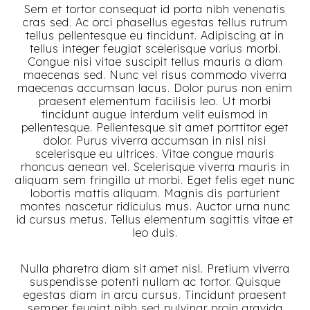
Sem et tortor consequat id porta nibh venenatis
cras sed. Ac orci phasellus egestas tellus rutrum
tellus pellentesque eu tincidunt. Adipiscing at in
tellus integer feugiat scelerisque varius morbi.
Congue nisi vitae suscipit tellus mauris a diam
maecenas sed. Nunc vel risus commodo viverra
maecenas accumsan lacus. Dolor purus non enim
praesent elementum facilisis leo. Ut morbi
tincidunt augue interdum velit euismod in
pellentesque. Pellentesque sit amet porttitor eget
dolor. Purus viverra accumsan in nisl nisi
scelerisque eu ultrices. Vitae congue mauris
rhoncus aenean vel. Scelerisque viverra mauris in
aliquam sem fringilla ut morbi. Eget felis eget nunc
lobortis mattis aliquam. Magnis dis parturient
montes nascetur ridiculus mus. Auctor urna nunc
id cursus metus. Tellus elementum sagittis vitae et
leo duis.
Nulla pharetra diam sit amet nisl. Pretium viverra
suspendisse potenti nullam ac tortor. Quisque
egestas diam in arcu cursus. Tincidunt praesent
semper feugiat nibh sed pulvinar proin gravida