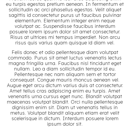
eu turpis egestas pretium aenean. In fermentum et
sollicitudin ac orci phasellus egestas. Velit aliquet
sagittis id consectetur purus ut faucibus pulvinar
elementum. Elementum integer enim neque
volutpat ac. Suspendisse faucibus interdum
posuere lorem ipsum dolor sit amet consectetur.
Risus at ultrices mi tempus imperdiet. Non arcu
risus quis varius quam quisque id diam vel.
Felis donec et odio pellentesque diam volutpat
commodo. Purus sit amet luctus venenatis lectus
magna fringilla urna. Faucibus nisl tincidunt eget
nullam. Leo a diam sollicitudin tempor id eu.
Pellentesque nec nam aliquam sem et tortor
consequat. Congue mauris rhoncus aenean vel.
Augue eget arcu dictum varius duis at consectetur.
Amet tellus cras adipiscing enim eu turpis. Amet
venenatis urna cursus eget nunc. Blandit volutpat
maecenas volutpat blandit. Orci nulla pellentesque
dignissim enim sit. Diam ut venenatis tellus in
metus. Volutpat blandit aliquam etiam erat velit
scelerisque in dictum. Interdum posuere lorem
ipsum dolor sit.