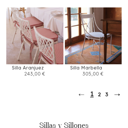
Silla Aranjuez
Silla Marbella
243,00
€
305,00
€
←
→
1
2
3
Sillas y Sillones