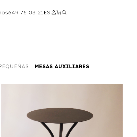
nos
649 76 03 21
ES
 PEQUEÑAS
MESAS AUXILIARES