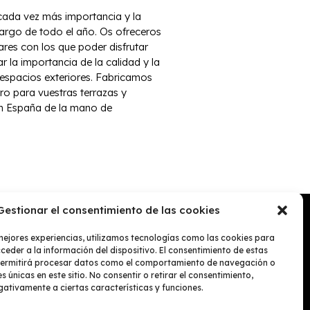
 cada vez más importancia y la
 largo de todo el año. Os ofreceros
ares con los que poder disfrutar
ar la importancia de la calidad y la
 espacios exteriores. Fabricamos
ro para vuestras terrazas y
en España de la mano de
Gestionar el consentimiento de las cookies
mejores experiencias, utilizamos tecnologías como las cookies para
eder a la información del dispositivo. El consentimiento de estas
permitirá procesar datos como el comportamiento de navegación o
CONTACTO
es únicas en este sitio. No consentir o retirar el consentimiento,
649 76 03 21
ativamente a ciertas características y funciones.
fustaiferro@fustaiferro.com