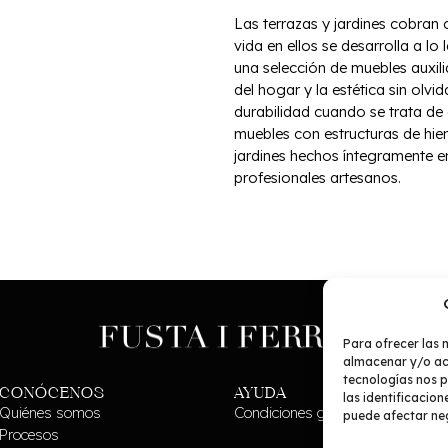
Las terrazas y jardines cobran
vida en ellos se desarrolla a lo
una selección de muebles auxili
del hogar y la estética sin olvid
durabilidad cuando se trata de
muebles con estructuras de hier
jardines hechos íntegramente 
profesionales artesanos.
Para ofrecer las 
almacenar y/o acc
tecnologías nos 
CONÓCENOS
AYUDA
las identificacion
Quiénes somos
Condiciones generales
puede afectar neg
Procesos