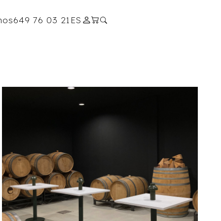
nos
649 76 03 21
ES