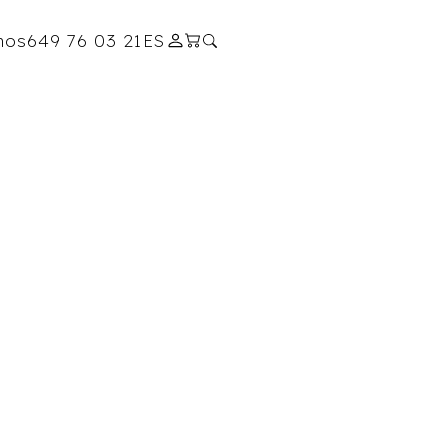
nos
649 76 03 21
ES